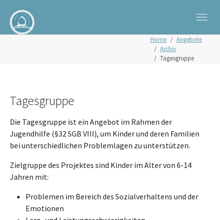
Zum Hauptinhalt springen
Skip to page footer
Sie sind hier:
Home
Angebote
Archiv
Tagesgruppe
Tagesgruppe
Die Tagesgruppe ist ein Angebot im Rahmen der
Jugendhilfe (§32 SGB VIII), um Kinder und deren Familien
bei unterschiedlichen Problemlagen zu unterstützen.
Zielgruppe des Projektes sind Kinder im Alter von 6-14
Jahren mit:
Problemen im Bereich des Sozialverhaltens und der
Emotionen
Lern- und Leistungsschwierigkeiten